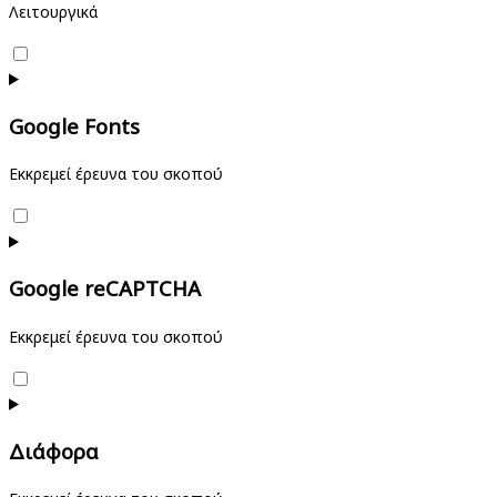
Λειτουργικά
Consent
to
service
Google Fonts
wordfence
Εκκρεμεί έρευνα του σκοπού
Consent
to
service
Google reCAPTCHA
google-
fonts
Εκκρεμεί έρευνα του σκοπού
Consent
to
service
Διάφορα
google-
recaptcha