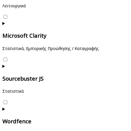
Λειτουργικά
Consent
to
service
Microsoft Clarity
wordpress
Στατιστικά, Εμπορικής Προώθησης / Καταγραφής
Consent
to
service
Sourcebuster JS
microsoft-
clarity
Στατιστικά
Consent
to
service
Wordfence
sourcebuster-
js