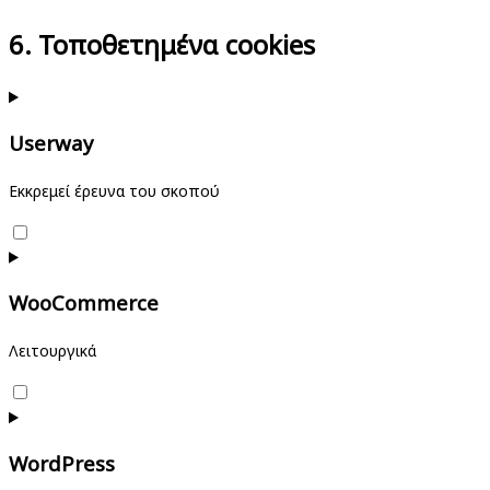
6. Τοποθετημένα cookies
Userway
Εκκρεμεί έρευνα του σκοπού
Consent
to
service
WooCommerce
userway
Λειτουργικά
Consent
to
service
WordPress
woocommerce